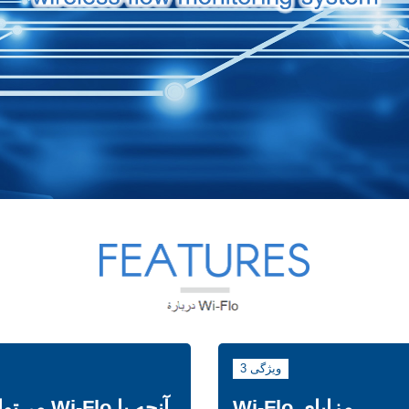
ویژگی 3
مزایای Wi-Flo
آنچه با i-Flo