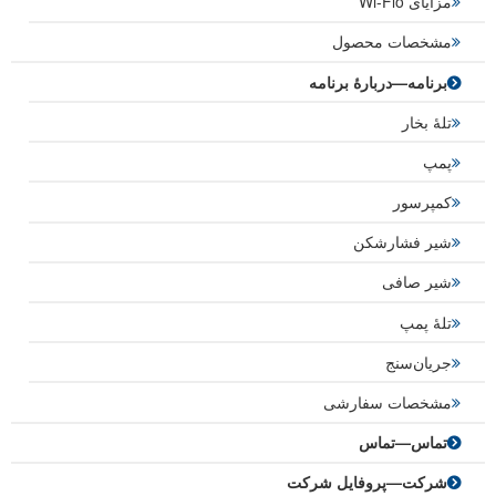
مزایای Wi-Flo
مشخصات محصول
برنامه—دربارۀ برنامه
تلۀ بخار
پمپ
کمپرسور
شیر فشارشکن
شیر صافی
تلۀ پمپ
جریان‌سنج
مشخصات سفارشی
تماس—تماس
شرکت—پروفایل شرکت