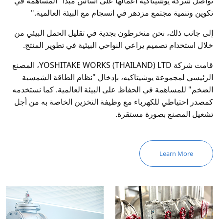
تواصل شركة يوشيتاكيه أعمالها على أساس مبدأ "المساهمة في
تكوين وتنمية مجتمع مزدهر في انسجام مع البيئة العالمية."
إلى جانب ذلك، نحن منخرطون بجدية في تقليل الحمل البيئي من
خلال استخدام تصميم يراعي النواحي البيئية في تطوير المنتج.
قامت شركة YOSHITAKE WORKS (THAILAND) LTD، المصنع
الرئيسي لمجموعة يوشيتاكيه، بإدخال "نظام الطاقة الشمسية
الضخم" للمساهمة في الحفاظ على البيئة العالمية. كما نستخدمه
كمصدر احتياطي للكهرباء مع وظيفة التخزين الخاصة به من أجل
تشغيل المصنع بصورة مستقرة.
Learn More