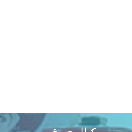
كتالوج رقمي