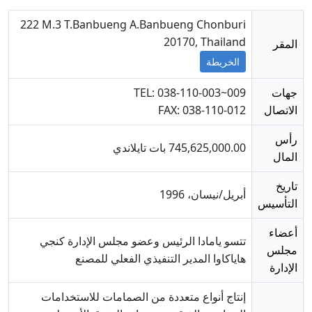
222 M.3 T.Banbueng A.Banbueng Chonburi
20170, Thailand
المقر
الخريطة
جهات
TEL: 038-110-003~009
الاتصال
FAX: 038-110-012
رأس
745,625,000.00 بات تايلاندي
المال
تاريخ
أبريل/نيسان، 1996
التأسيس
أعضاء
تتسو يامادا الرئيس وعضو مجلس الإدارة كنجي
مجلس
هاياكاوا المدير التنفيذي الفعلي للمصنع
الإدارة
إنتاج أنواع متعددة من الصمامات للاستخدامات