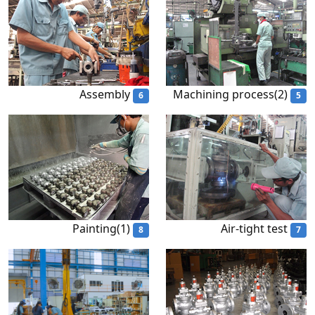
Assembly
Machining process(2)
6
5
Painting(1)
Air-tight test
8
7