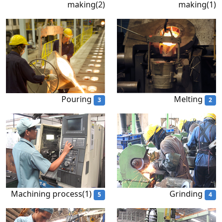
making(2)
making(1)
Pouring
Melting
3
2
Machining process(1)
Grinding
5
4