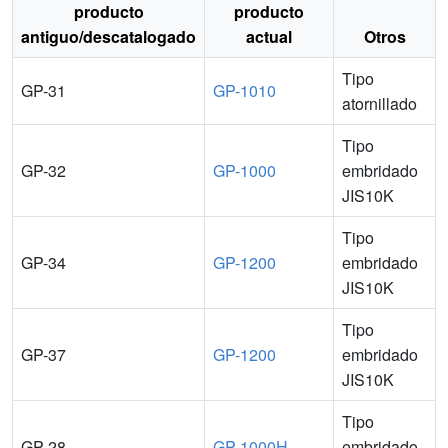
producto
producto
antiguo/descatalogado
actual
Otros
Tipo
GP-31
GP-1010
atornillado
Tipo
GP-32
GP-1000
embridado
JIS10K
Tipo
GP-34
GP-1200
embridado
JIS10K
Tipo
GP-37
GP-1200
embridado
JIS10K
Tipo
GP-28
GP-1000H
embridado