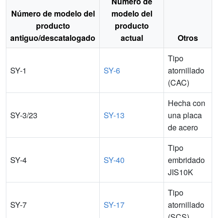
Número de
Número de modelo del
modelo del
producto
producto
antiguo/descatalogado
actual
Otros
Tipo
SY-1
SY-6
atornillado
(CAC)
Hecha con
SY-3/23
SY-13
una placa
de acero
Tipo
SY-4
SY-40
embridado
JIS10K
Tipo
SY-7
SY-17
atornillado
(SCS)