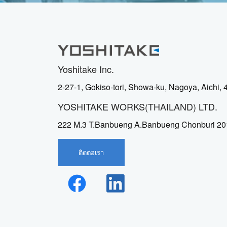
Yoshitake Inc.
2-27-1, Gokiso-tori, Showa-ku, Nagoya, Aichi,
YOSHITAKE WORKS(THAILAND) LTD.
222 M.3 T.Banbueng A.Banbueng Chonburi 20
ติดต่อเรา