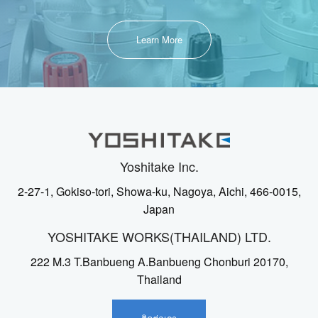
Learn More
Yoshitake Inc.
2-27-1, Gokiso-tori, Showa-ku, Nagoya, Aichi, 466-0015,
Japan
YOSHITAKE WORKS(THAILAND) LTD.
222 M.3 T.Banbueng A.Banbueng Chonburi 20170,
Thailand