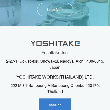
Learn More
Yoshitake Inc.
2-27-1, Gokiso-tori, Showa-ku, Nagoya, Aichi, 466-0015,
Japan
YOSHITAKE WORKS(THAILAND) LTD.
222 M.3 T.Banbueng A.Banbueng Chonburi 20170,
Thailand
ติดต่อเรา