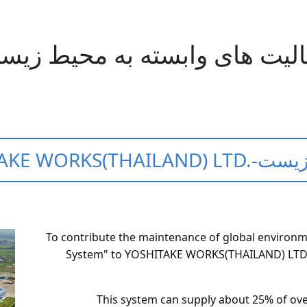
الیت های وابسته به محیط زیس
 زیست-
AKE WORKS(THAILAND) LTD.
To contribute the maintenance of global environ
System" to YOSHITAKE WORKS(THAILAND) LTD.(
This system can supply about 25% of over