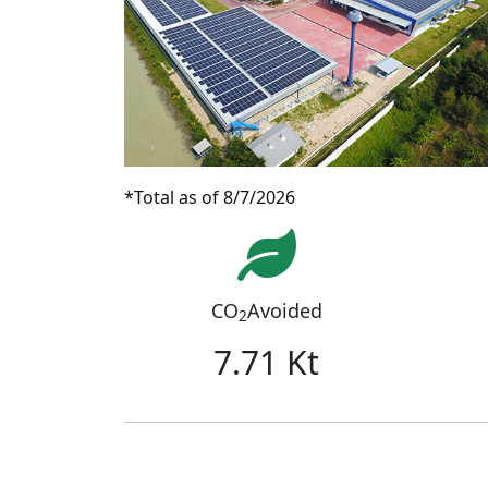
*Total as of 8/7/2026
CO
Avoided
2
7.71 Kt