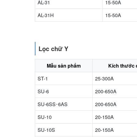
AL-31
15-50A
AL-31H
15-50A
Lọc chữ Y
Mẫu sản phẩm
Kích thước 
ST-1
25-300A
SU-6
200-650A
SU-6SS･6AS
200-650A
SU-10
20-150A
SU-10S
20-150A