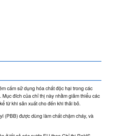
ghiêm cấm sử dụng hóa chất độc hại trong các
U). Mục đích của chỉ thị này nhằm giảm thiểu các
 từ khi sản xuất cho đến khi thải bỏ.
nyl (PBB) được dùng làm chất chậm cháy, và
án ở tất cả các nước EU theo Chỉ thị RoHS.