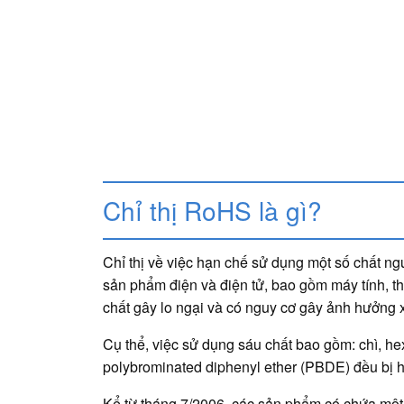
Chỉ thị RoHS là gì?
Chỉ thị về việc hạn chế sử dụng một số chất ngu
sản phẩm điện và điện tử, bao gồm máy tính, thi
chất gây lo ngại và có nguy cơ gây ảnh hưởng x
Cụ thể, việc sử dụng sáu chất bao gồm: chì, 
polybrominated diphenyl ether (PBDE) đều bị 
Kể từ tháng 7/2006, các sản phẩm có chứa một 