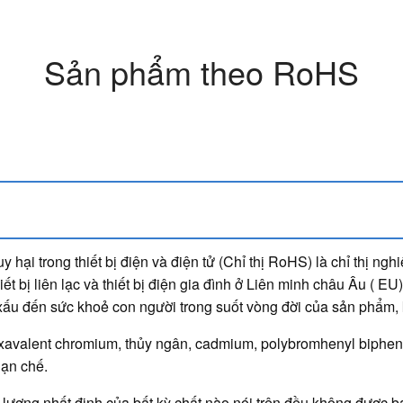
Sản phẩm theo RoHS
y hại trong thiết bị điện và điện tử (Chỉ thị RoHS) là chỉ thị n
ết bị liên lạc và thiết bị điện gia đình ở Liên minh châu Âu ( E
ấu đến sức khoẻ con người trong suốt vòng đời của sản phẩm, kể
hexavalent chromium, thủy ngân, cadmium, polybromhenyl biphe
hạn chế.
lượng nhất định của bất kỳ chất nào nói trên đều không được b