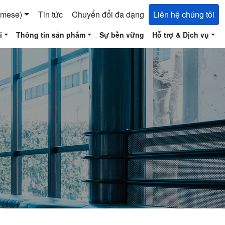
amese)
Tin tức
Chuyển đổi đa dạng
Liên hệ chúng tôi
i
Thông tin sản phẩm
Sự bền vững
Hỗ trợ & Dịch vụ