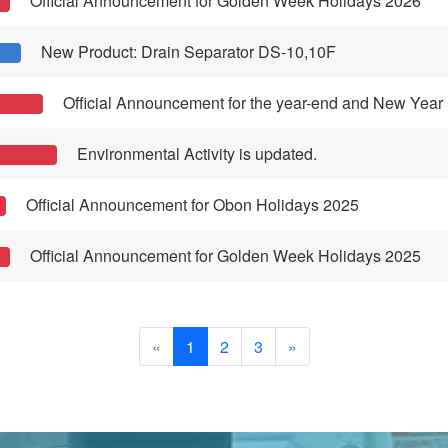
Official Announcement for Golden Week Holidays 2026
New Product: Drain Separator DS-10,10F
Official Announcement for the year-end and New Year
Environmental Activity is updated.
Official Announcement for Obon Holidays 2025
Official Announcement for Golden Week Holidays 2025
«
1
2
3
»