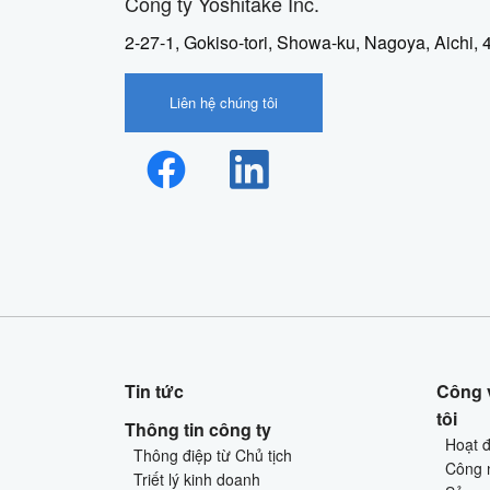
Công ty Yoshitake Inc.
2-27-1, Gokiso-tori, Showa-ku, Nagoya, Aichi,
Liên hệ chúng tôi
Tin tức
Công 
tôi
Thông tin công ty
Hoạt 
Thông điệp từ Chủ tịch
Công 
Triết lý kinh doanh