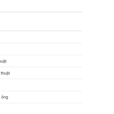
huật
 thuật
g ống