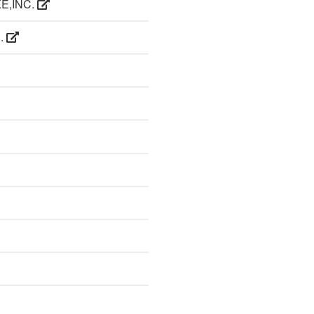
E,INC.
C.