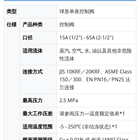
类型
球形单座控制阀
仕様
产品种类
控制阀
口径
15A (1/2") - 65A (2-1/2")
适用流体
蒸汽, 空气, 水, 油以及其他非危险
性流体
连接方式
JIS 10KRF／20KRF、ASME Class
150／300、EN PN16／PN25 法
兰连接
最高压力
2.5 MPa
最大工作压差
请参阅压力—温度额定值表*1
适用温度范围
-5 - 250℃ (非结冻状态) *1
阀座泄漏等级
Cv x 0.01% 或 低于 (ANSI Class