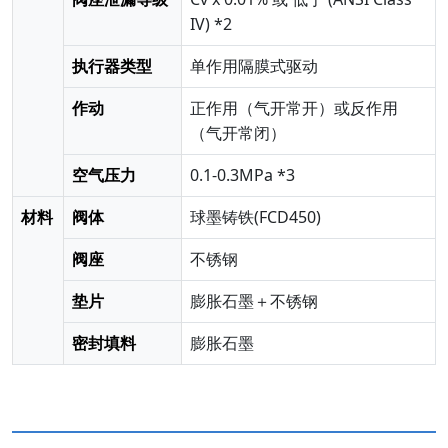
IV) *2
执行器类型
单作用隔膜式驱动
作动
正作用（气开常开）或反作用
（气开常闭）
空气压力
0.1-0.3MPa *3
材料
阀体
球墨铸铁(FCD450)
阀座
不锈钢
垫片
膨胀石墨＋不锈钢
密封填料
膨胀石墨