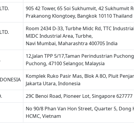
LTD.
905 42 Tower, 65 Soi Sukhumvit, 42 Sukhumvit R
Prakanong Klongtoey, Bangkok 10110 Thailand
Room 2434 D-33, Turbhe Midc Rd, TTC Industrial
LTD.
MIDC Industrial Area, Turbhe,
Navi Mumbai, Maharashtra 400705 India
12,Jalan TPP 5/17,Taman Perindustrian Puchong
.
Puchong, 47100 Selangor, Malaysia
Komplek Ruko Pasir Mas, Blok A 8O, Pluit Penja
NDONESIA
Jakarta Utara, Indonesia
.
29C Benoi Road, Pioneer Lot, Singapore 627777
No 90/8 Phan Van Hon Street, Quarter 5, Dong
HCMC, Vietnam