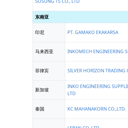
SOSUNG TS CO., LTD
东南亚
印尼
PT. GAMAKO EKAKARSA
马来西亚
INKOMECH ENGINEERING S
菲律宾
SILVER HORIZON TRADING C
INKO ENGINEERING SUPPLI
新加坡
LTD
泰国
KC MAHANAKORN CO.,LTD.