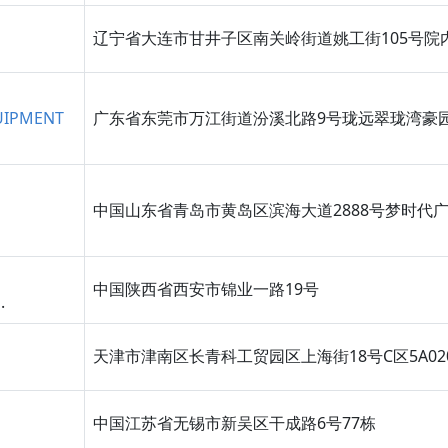
辽宁省大连市甘井子区南关岭街道姚工街105号院
UIPMENT
广东省东莞市万江街道汾溪北路9号珑远翠珑湾豪园2
中国山东省青岛市黄岛区滨海大道2888号梦时代广场
中国陕西省西安市锦业一路19号
.
天津市津南区长青科工贸园区上海街18号C区5A02
中国江苏省无锡市新吴区干成路6号77栋