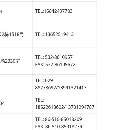
内
TEL:15842497783
栋1518号
TEL: 13652519413
TEL: 532-86109571
2330室
FAX: 532-86109572
TEL: 029-
88273692/13991321417
TEL:
04
18522618602/13701294787
TEL: 86-510-85018269
FAX: 86-510-85018279