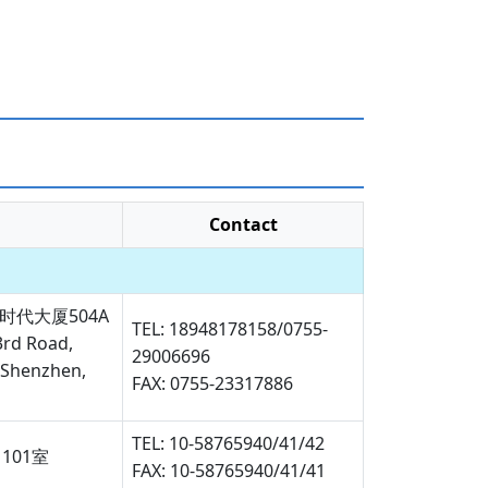
Contact
代大厦504A
TEL: 18948178158/0755-
3rd Road,
29006696
, Shenzhen,
FAX: 0755-23317886
TEL: 10-58765940/41/42
101室
FAX: 10-58765940/41/41