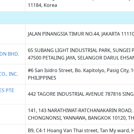
11184, Korea
JALAN PINANGSIA TIMUR NO.44, JAKARTA 1111
65 SUBANG LIGHT INDUSTRIAL PARK, SUNGEI 
DN BHD.
47500 PETALING JAYA, SELANGOR DARUL EHSA
#6 San Isidro Street, Bo. Kapitolyo, Pasig City, 
O., INC.
PHILIPPINES
ES PTE
442 TAGORE INDUSTRIAL AVENUE 787816 SIN
141, 143 NARATHIWAT-RATCHANAKARIN ROAD,
CHONGNONSI, YANNAWA, BANGKOK 10120, T
B9, C4-1 Hoang Van Thai street, Tan My ward, 