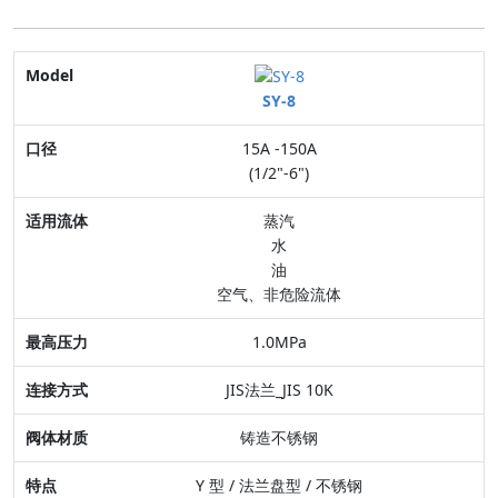
Model
SY-8
口径
15A -150A
适用流体
(1/2"-6")
最高压力
蒸汽
水
连接方式
油
空气、非危险流体
阀体材质
1.0MPa
特点
JIS法兰_JIS 10K
铸造不锈钢
Y 型 / 法兰盘型 / 不锈钢