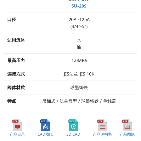
SU-20S
口径
20A -125A
适用流体
(3/4"-5")
最高压力
水
油
连接方式
1.0MPa
阀体材质
JIS法兰_JIS 10K
特点
球墨铸铁
吊桶式 / 法兰盘型 / 球墨铸铁 / 单触盖
产品目录
CAD图纸
3D CAD
产品说明书
产品图纸