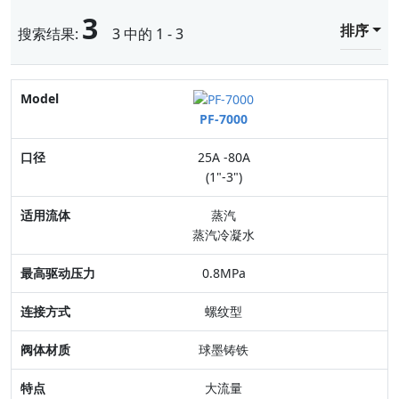
3
排序
搜索结果:
3 中的 1 - 3
Model
PF-7000
口径
25A -80A
适用流体
(1"-3")
最高驱动压力
蒸汽
蒸汽冷凝水
连接方式
0.8MPa
阀体材质
螺纹型
特点
球墨铸铁
大流量