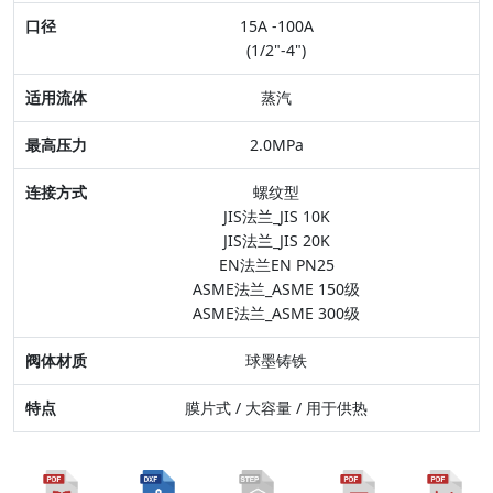
15A -100A
适用流体
(1/2"-4")
最高压力
蒸汽
连接方式
2.0MPa
阀体材质
螺纹型
JIS法兰_JIS 10K
特点
JIS法兰_JIS 20K
EN法兰EN PN25
ASME法兰_ASME 150级
ASME法兰_ASME 300级
球墨铸铁
膜片式 / 大容量 / 用于供热