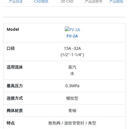
产品目录
CAD图纸
3D CAD
产品说明书
产品图纸
Model
FV-2A
口径
15A -32A
适用流体
(1/2"-1-1/4")
最高压力
蒸汽
水
连接方式
0.3MPa
阀体材质
螺纹型
特点
青铜
散热阀 / 波纹管密封 / 角型