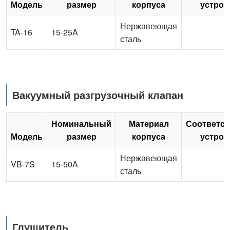
Модель
размер
корпуса
устрой
Нержавеющая
TA-16
15-25A
сталь
Вакуумный разгрузочный клапан
Номинальный
Материал
Соответс
Модель
размер
корпуса
устрой
Нержавеющая
VB-7S
15-50A
сталь
Глушитель