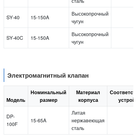
сталь
Высокопрочный
SY-40
15-150A
чугун
Высокопрочный
SY-40C
15-150A
чугун
Электромагнитный клапан
Номинальный
Материал
Соответс
Модель
размер
корпуса
устрой
Литая
DP-
15-65A
нержавеющая
100F
сталь