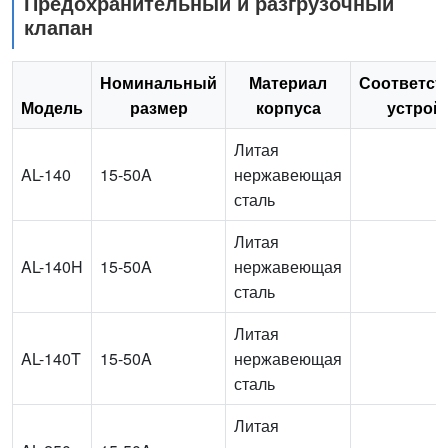
Предохранительный и разгрузочный
клапан
Номинальный
Материал
Соответс
Модель
размер
корпуса
устрой
Литая
AL-140
15-50A
нержавеющая
сталь
Литая
AL-140H
15-50A
нержавеющая
сталь
Литая
AL-140T
15-50A
нержавеющая
сталь
Литая