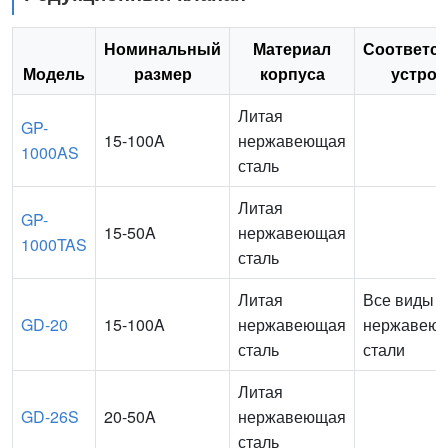
Номинальный
Материал
Соответс
Модель
размер
корпуса
устрой
Литая
GP-
15-100A
нержавеющая
1000AS
сталь
Литая
GP-
15-50A
нержавеющая
1000TAS
сталь
Литая
Все виды
GD-20
15-100A
нержавеющая
нержавею
сталь
стали
Литая
GD-26S
20-50A
нержавеющая
сталь