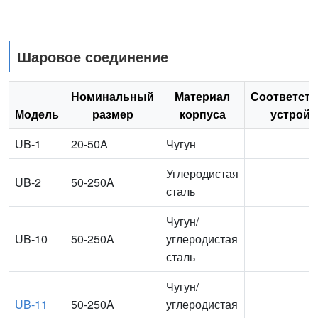
Шаровое соединение
Номинальный
Материал
Соответст
Модель
размер
корпуса
устройс
UB-1
20-50A
Чугун
Углеродистая
UB-2
50-250A
сталь
Чугун/
UB-10
50-250A
углеродистая
сталь
Чугун/
UB-11
50-250A
углеродистая