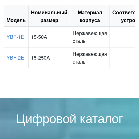
Номинальный
Материал
Соответс
Модель
размер
корпуса
устрой
Нержавеющая
YBF-1E
15-50A
сталь
Нержавеющая
YBF-2E
15-250A
сталь
Цифровой каталог