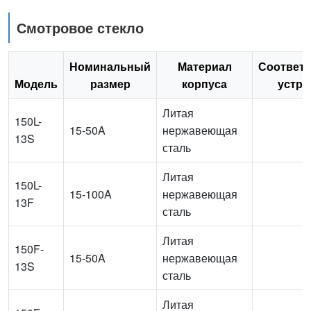
Смотровое стекло
Номинальный
Материал
Соответ
Модель
размер
корпуса
устро
Литая
150L-
15-50A
нержавеющая
13S
сталь
Литая
150L-
15-100A
нержавеющая
13F
сталь
Литая
150F-
15-50A
нержавеющая
13S
сталь
Литая