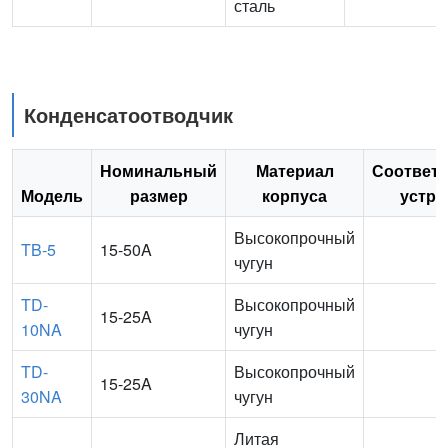
сталь
Конденсатоотводчик
Номинальный
Материал
Соответ
Модель
размер
корпуса
устро
Высокопрочный
TB-5
15-50A
чугун
TD-
Высокопрочный
15-25A
10NA
чугун
TD-
Высокопрочный
15-25A
30NA
чугун
Литая