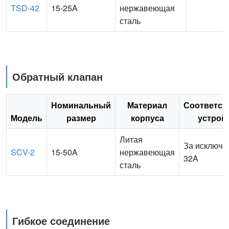
TSD-42
15-25A
нержавеющая
сталь
Обратный клапан
Номинальный
Материал
Соответс
Модель
размер
корпуса
устрой
Литая
За исключе
SCV-2
15-50A
нержавеющая
32A
сталь
Гибкое соединение