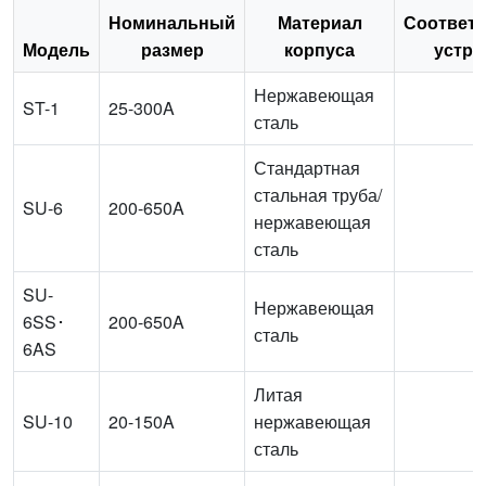
Номинальный
Материал
Соответ
Модель
размер
корпуса
устро
Нержавеющая
ST-1
25-300A
сталь
Стандартная
стальная труба/
SU-6
200-650A
нержавеющая
сталь
SU-
Нержавеющая
6SS･
200-650A
сталь
6AS
Литая
SU-10
20-150A
нержавеющая
сталь